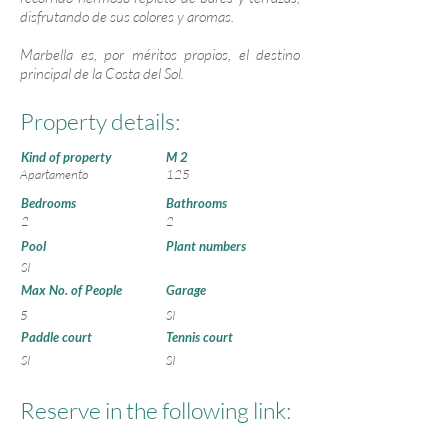
disfrutando de sus colores y aromas.
Marbella es, por méritos propios, el destino
principal de la Costa del Sol.
Property details:
Kind of property
M 2
Apartamento
125
Bedrooms
Bathrooms
2
2
Pool
Plant numbers
SI
Max No. of People
Garage
5
SI
Paddle court
Tennis court
SI
SI
Reserve in the following link:
https://www.avaibook.co