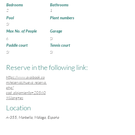
Bedrooms
Bathrooms
2
1
Pool
Plant numbers
SI
Max No. of People
Garage
6
SI
Paddle court
Tennis court
SI
SI
Reserve in the following link:
https://www.avaibook.co
m/reservas/nueva_reserva.
php?
cod_alojamiento=20560
9&lang=es
Location
A-355, Marbella, Málaga, España